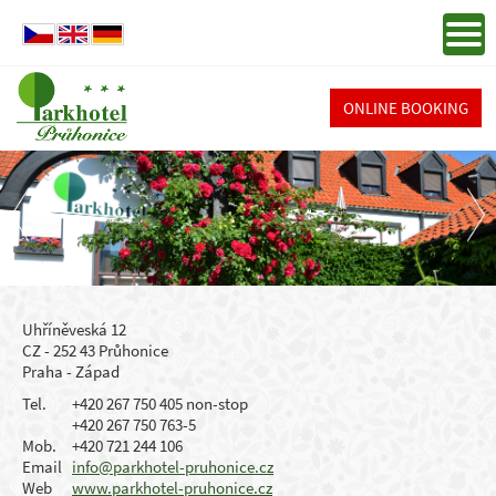
ONLINE BOOKING
Uhříněveská 12
CZ - 252 43 Průhonice
Praha - Západ
Tel.
+420 267 750 405 non-stop
+420 267 750 763-5
Mob.
+420 721 244 106
Email
info@parkhotel-pruhonice.cz
Web
www.parkhotel-pruhonice.cz