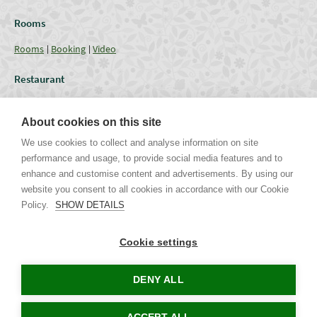
Rooms
Rooms
Booking
Video
Restaurant
Restaurant
Current Offer
Catering - Menu
Coffee break
About cookies on this site
Conferences
We use cookies to collect and analyse information on site
performance and usage, to provide social media features and to
Lounges
Capacities
Equipment
Weddings & Events
Gallery
enhance and customise content and advertisements. By using our
website you consent to all cookies in accordance with our Cookie
Policy.
SHOW DETAILS
Uhříněveská 12 | CZ - 252 43 Průhonice | Praha - Západ
Tel. +420 267 750 405 non-stop, +420 267 750 763-5 | Mob. +420 721
Cookie settings
244 106 |
info@parkhotel-pruhonice.cz
www.parkhotel-pruhonice.cz
DENY ALL
Tours in Prague
Accommodation Czech Republic
Concerts in Prague