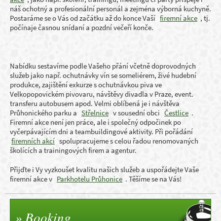
náš ochotný a profesionální personál a zejména výborná kuchyně.
Postaráme se o Vás od začátku až do konce Vaší
firemní akce
, tj.
počínaje časnou snídaní a pozdní večeří konče.
Nabídku sestavíme podle Vašeho přání včetně doprovodných
služeb jako např. ochutnávky vín se someliérem, živé hudební
produkce, zajištění exkurze s ochutnávkou piva ve
Velkopopovickém pivovaru, návštěvy divadla v Praze, event.
transferu autobusem apod. Velmi oblíbená je i návštěva
Průhonického parku a
Střelnice
v sousední obci
Čestlice
.
Firemní akce není jen práce, ale i společný odpočinek po
vyčerpávajícím dni a teambuildingové aktivity. Při pořádání
firemních akcí
spolupracujeme s celou řadou renomovaných
školících a trainingových firem a agentur.
Přijďte i Vy vyzkoušet kvalitu našich služeb a uspořádejte Vaše
firemní akce v
Parkhotelu Průhonice
. Těšíme se na Vás!
Booking