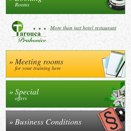
Rooms
More than just hotel restaurant
Meeting rooms
for your training here
Special
offers
Business Conditions