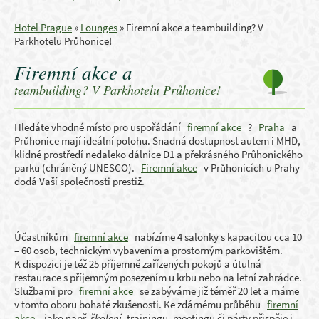
Hotel Prague
»
Lounges
»
Firemní akce a teambuilding? V
Parkhotelu Průhonice!
Firemní akce a
teambuilding? V Parkhotelu Průhonice!
Hledáte vhodné místo pro uspořádání
firemní akce
?
Praha
a
Průhonice mají ideální polohu. Snadná dostupnost autem i MHD,
klidné prostředí nedaleko dálnice D1 a překrásného Průhonického
parku (chráněný UNESCO).
Firemní akce
v Průhonicích u Prahy
dodá Vaší společnosti prestiž.
Účastníkům
firemní akce
nabízíme 4 salonky s kapacitou cca 10
– 60 osob, technickým vybavením a prostorným parkovištěm.
K dispozici je též 25 příjemně zařízených pokojů a útulná
restaurace s příjemným posezením u krbu nebo na letní zahrádce.
Službami pro
firemní akce
se zabýváme již téměř 20 let a máme
v tomto oboru bohaté zkušenosti. Ke zdárnému průběhu
firemní
akce
, jako např.
školení
, trainingu, meetingu či párty přispěje i